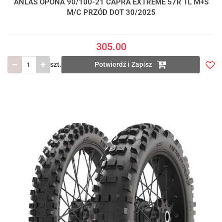
ANLAS OPONA 90/100-21 CAPRA EXTREME 57R TL M+S
M/C PRZÓD DOT 30/2025
305.00
szt.
Potwierdź i Zapisz
Do
prze