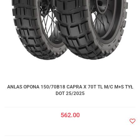
ANLAS OPONA 150/70B18 CAPRA X 70T TL M/C M+S TYŁ
DOT 25/2025
562.00
Do
prze