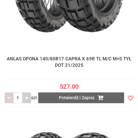
ANLAS OPONA 140/80B17 CAPRA X 69R TL M/C M+S TYŁ
DOT 21/2025
527.00
szt.
Potwierdź i Zapisz
Do
prze