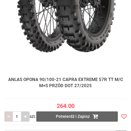
ANLAS OPONA 90/100-21 CAPRA EXTREME 57R TT M/C
M+S PRZÓD DOT 27/2025
264.00
szt.
Potwierdź i Zapisz
Do
prze