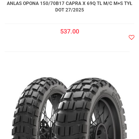
ANLAS OPONA 150/70B17 CAPRA X 69Q TL M/C M+S TYŁ
DOT 27/2025
537.00
Do
prze