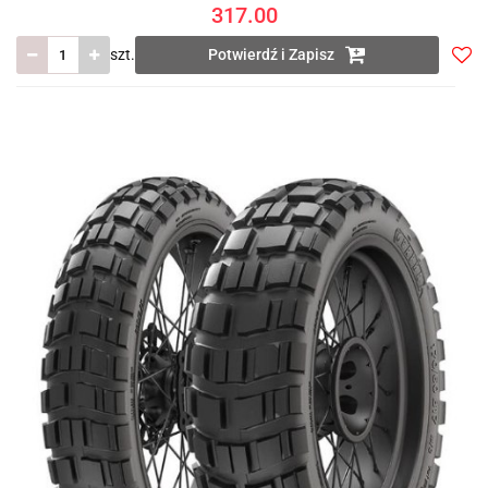
317.00
szt.
Potwierdź i Zapisz
Do
prze