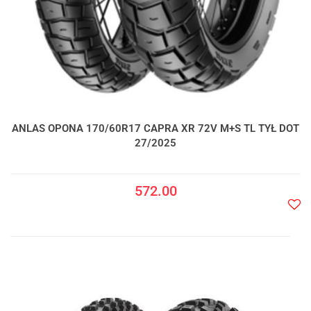
ANLAS OPONA 170/60R17 CAPRA XR 72V M+S TL TYŁ DOT
27/2025
572.00
Do
prze