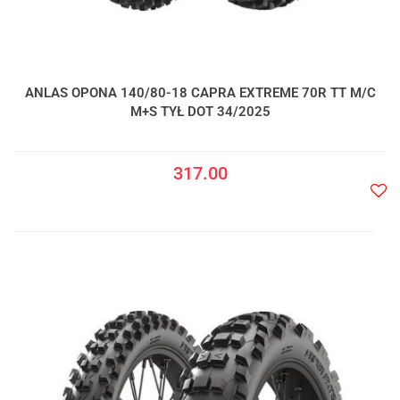
ANLAS OPONA 140/80-18 CAPRA EXTREME 70R TT M/C
M+S TYŁ DOT 34/2025
317.00
Do
prze