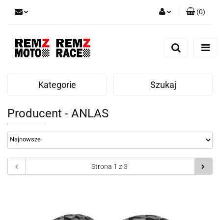
(
0
)
Zaloguj się
Zarejestruj się
Dodaj zgłoszenie
Kategorie
Szukaj
Producent - ANLAS