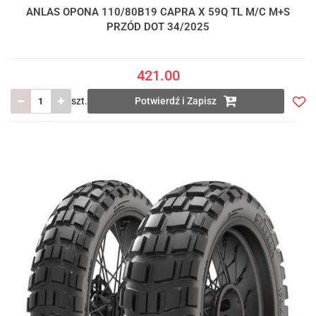
ANLAS OPONA 110/80B19 CAPRA X 59Q TL M/C M+S
PRZÓD DOT 34/2025
421.00
szt.
Potwierdź i Zapisz
Do
prze