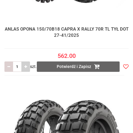
ANLAS OPONA 150/70B18 CAPRA X RALLY 70R TL TYŁ DOT
27-41/2025
562.00
szt.
Potwierdź i Zapisz
Do
prze