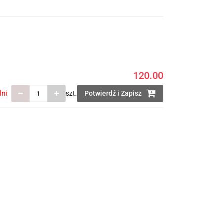
120.00
lni
szt.
Potwierdź i Zapisz