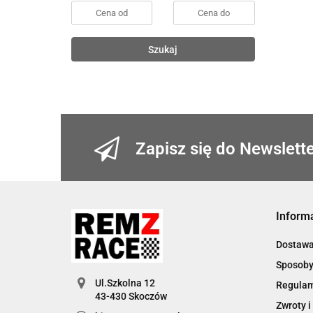
Szukaj
Zapisz się do Newslett
Inform
Dostaw
Sposoby
Ul.Szkolna 12
Regula
Zwroty i