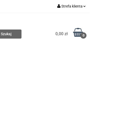
Strefa klienta
Nowości
Zaloguj się
Zarejestruj się
0,00 zł
Dodaj zgłoszenie
0
Wyprzedaże
Zobacz