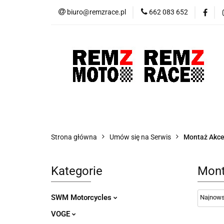
biuro@remzrace.pl
662 083 652
Motocykle RemZ M
Promocje
Wypr
Motocykle RemZ Moto
Sklep RemZ Rac
Strona główna
Umów się na Serwis
Montaż Akce
Kategorie
Mont
SWM Motorcycles
VOGE