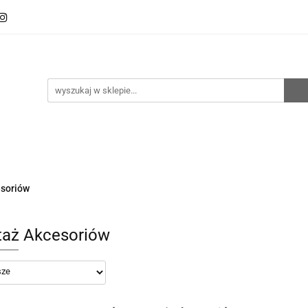
oto
Sklep RemZ Race
Serwis
Kategorie
zedaże
Zobacz
e
Serwis
Kategorie
Nowości
Promocje
soriów
aż Akcesoriów