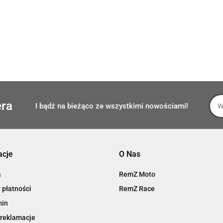
era
I bądź na bieżąco ze wszystkimi nowościami!
acje
O Nas
a
RemZ Moto
 płatności
RemZ Race
min
 reklamacje