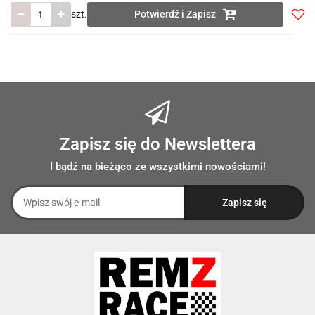
szt.
Potwierdź i Zapisz
Do
prze
Zapisz się do Newslettera
I bądź na bieżąco ze wszystkimi nowościami!