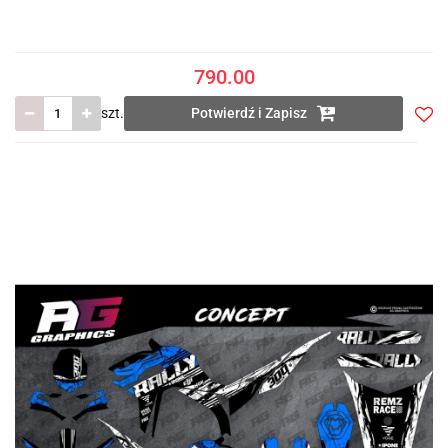
790.00
szt.
Potwierdź i Zapisz
Do
prze