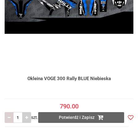
Okleina VOGE 300 Rally BLUE Niebieska
790.00
szt.
Potwierdź i Zapisz
Do
prze