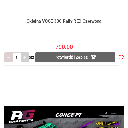
Okleina VOGE 300 Rally RED Czerwona
790.00
szt.
Potwierdź i Zapisz
Do
prze