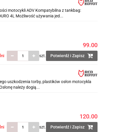
ci motocykli ADV Kompatybilna z tankbag:
RO 4L Możliwość używania jed...
99.00
lni
szt.
Potwierdź i Zapisz
o uszkodzenia torby, plastików osłon motocykla
słonę należy dogią...
120.00
lni
szt.
Potwierdź i Zapisz