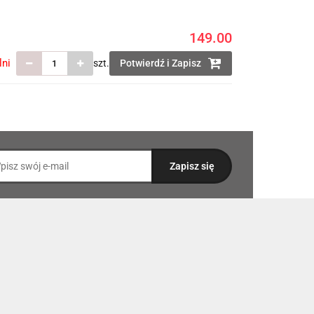
149.00
lni
szt.
Potwierdź i Zapisz