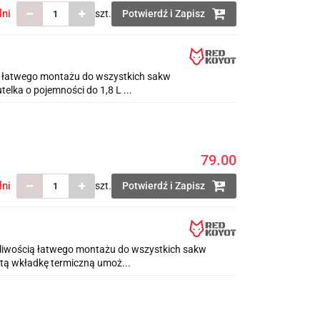
lni
szt.
Potwierdź i Zapisz
 łatwego montażu do wszystkich sakw
elka o pojemności do 1,8 L ...
79.00
lni
szt.
Potwierdź i Zapisz
iwością łatwego montażu do wszystkich sakw
tą wkładkę termiczną umoż...