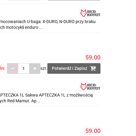
cowaniach U-baga: X-DURO, N-DURO przy braku
ch motocykli enduro ...
59.00
lni
szt.
Potwierdź i Zapisz
APTECZKA 1L Sakwa APTECZKA 1L z możliwością
ych Red Mamut. Ap...
59.00