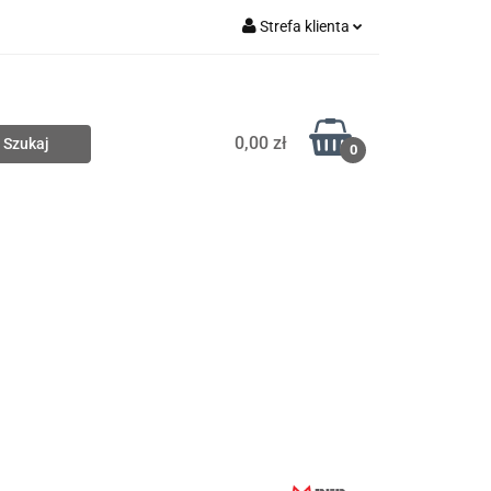
Strefa klienta
Nowości
Zaloguj się
Zarejestruj się
0,00 zł
Dodaj zgłoszenie
0
Wyprzedaże
Zobacz