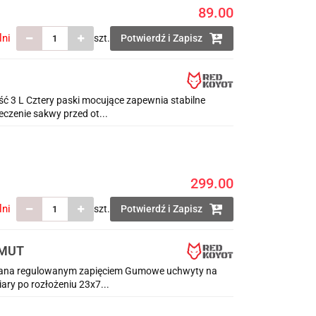
89.00
lni
szt.
Potwierdź i Zapisz
3 L Cztery paski mocujące zapewnia stabilne
zenie sakwy przed ot...
299.00
lni
szt.
Potwierdź i Zapisz
AMUT
na regulowanym zapięciem Gumowe uchwyty na
ary po rozłożeniu 23x7...