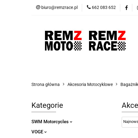
biuro@remzrace.pl
662 083 652
Motocykle RemZ M
Promocje
Wypr
Motocykle RemZ Moto
Sklep RemZ Rac
Strona główna
Akcesoria Motocyklowe
Bagażnik
Kategorie
Akce
SWM Motorcycles
VOGE