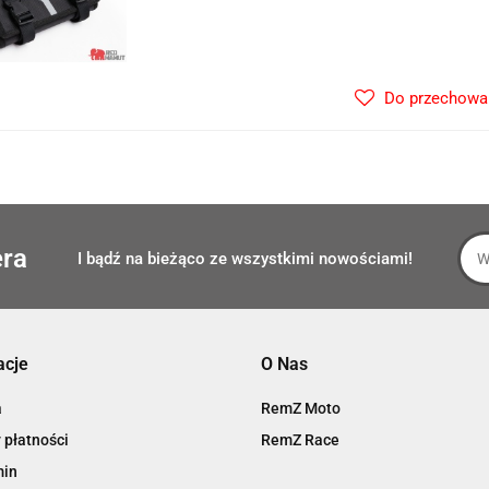
Do przechowa
era
I bądź na bieżąco ze wszystkimi nowościami!
acje
O Nas
a
RemZ Moto
 płatności
RemZ Race
min