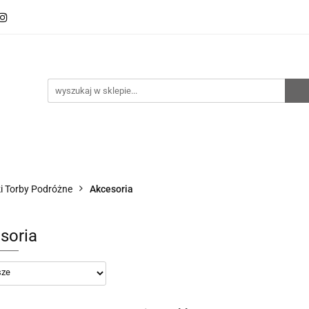
oto
Sklep RemZ Race
Serwis
Kategorie
zedaże
Zobacz
e
Serwis
Kategorie
Nowości
Promocje
i Torby Podróżne
Akcesoria
soria