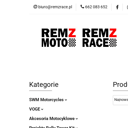
biuro@remzrace.pl
662 083 652
Motocykle RemZ M
Promocje
Wypr
Motocykle RemZ Moto
Sklep RemZ Rac
Kategorie
Prod
SWM Motorcycles
VOGE
Akcesoria Motocyklowe