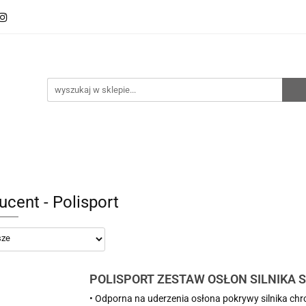
oto
Sklep RemZ Race
Serwis
Kategorie
zedaże
Zobacz
e
Serwis
Kategorie
Nowości
Promocje
ucent - Polisport
POLISPORT ZESTAW OSŁON SILNIKA ST
KOLOR CZARNY
• Odporna na uderzenia osłona pokrywy silnika chro