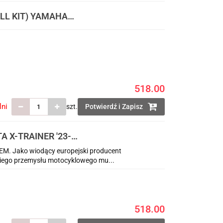
LL KIT) YAMAHA
ZEDNIA
RÓW (83523
518.00
lni
szt.
Potwierdź i Zapisz
 X-TRAINER '23-
300002) I OSŁONY
OEM. Jako wiodący europejski producent
O
iego przemysłu motocyklowego mu...
518.00