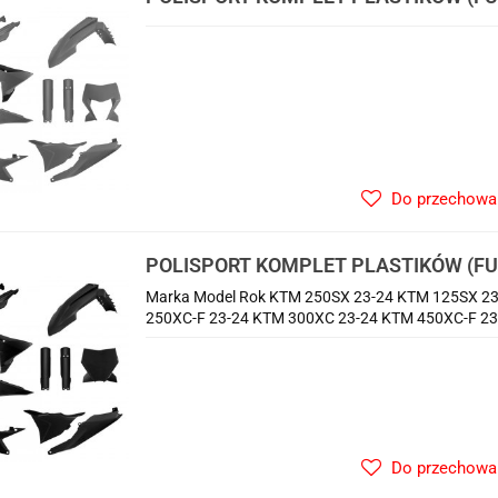
EXC/EXC-F/XC-W/XC-WF TBI '26 W Z
LAMPY (8681300004) ORAZ OSŁONY 
Do przechowa
POLISPORT KOMPLET PLASTIKÓW (FUL
F/XC/XC-F '25-'26 W ZESTAWIE TABLI
Marka Model Rok KTM 250SX 23-24 KTM 125SX 23
OSŁONY AMORTYZATORÓW KOLOR CZ
250XC-F 23-24 KTM 300XC 23-24 KTM 450XC-F 23-
Do przechowa