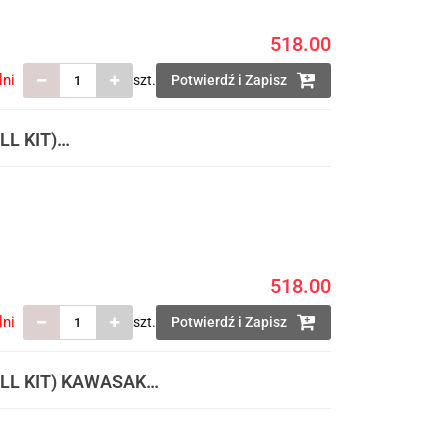
518.00
lni
szt.
Potwierdź i Zapisz
L KIT)
TAWIE TABLICA
AMORTYZAROR
518.00
lni
szt.
Potwierdź i Zapisz
LL KIT) KAWASAKI
 PRZEDNIA
ORÓW