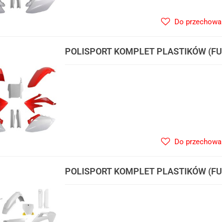
Do przechowa
POLISPORT KOMPLET PLASTIKÓW (FU
450R '07 W ZESTAWIE TABLICA PRZEDN
OSŁONY AMORTYZARORÓW (83517
Do przechowa
POLISPORT KOMPLET PLASTIKÓW (FUL
HUSQVARNA TC/FC TPI '19-'22 W ZES
PRZEDNIA (8666500006) I OSŁONY A