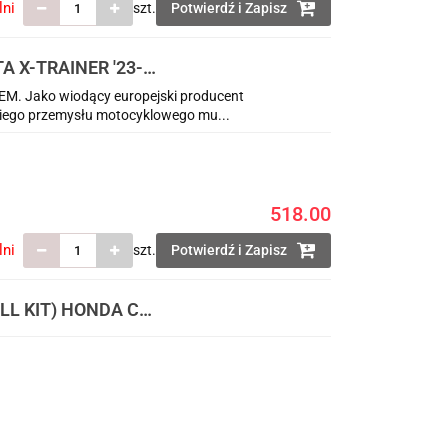
lni
szt.
Potwierdź i Zapisz
 X-TRAINER '23-
300002) I OSŁONY
OEM. Jako wiodący europejski producent
O
iego przemysłu motocyklowego mu...
518.00
lni
szt.
Potwierdź i Zapisz
LL KIT) HONDA CRF
IA (8657500002) I