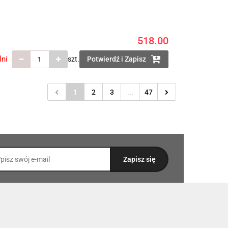
518.00
lni
szt.
Potwierdź i Zapisz
1
2
3
...
47