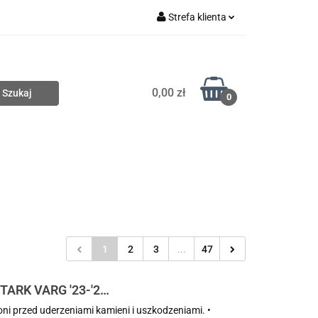
Strefa klienta
Nowości
Zaloguj się
Zarejestruj się
0,00 zł
Dodaj zgłoszenie
0
Wyprzedaże
Zobacz
1
2
3
...
47
ARK VARG '23-'26
ni przed uderzeniami kamieni i uszkodzeniami. •