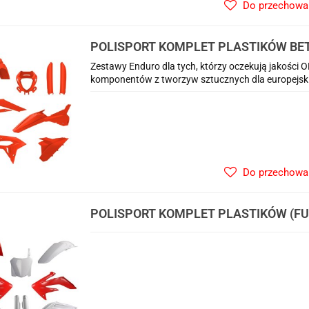
Do przechowa
POLISPORT KOMPLET PLASTIKÓW BETA
'26 W ZESTAWIE OSŁONA LAMPY (8667
Zestawy Enduro dla tych, którzy oczekują jakości 
AMORTYZATORÓW (8398700003) KOL
komponentów z tworzyw sztucznych dla europejsk
Do przechowa
POLISPORT KOMPLET PLASTIKÓW (FU
250R '09 W ZESTAWIE TABLICA PRZEDN
OSŁONY AMORTYZARORÓW (83517