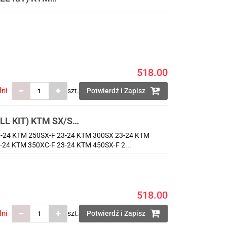
ESTAWIE OSŁONA
AMORTYZ
518.00
lni
szt.
Potwierdź i Zapisz
L KIT) KTM SX/SX-
CA PRZEDNIA I
-24 KTM 250SX-F 23-24 KTM 300SX 23-24 KTM
AR
24 KTM 350XC-F 23-24 KTM 450SX-F 2...
518.00
lni
szt.
Potwierdź i Zapisz