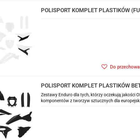
POLISPORT KOMPLET PLASTIKÓW (FU
YZ 450F '26 W ZESTAWIE TABLICA PR
(8681600002) I OSŁONY AMORTYZATO
Do przechowa
POLISPORT KOMPLET PLASTIKÓW BETA
'26 W ZESTAWIE OSŁONA LAMPY (8667
Zestawy Enduro dla tych, którzy oczekują jakości 
AMORTYZATORÓW (8398700003) KOL
komponentów z tworzyw sztucznych dla europejsk