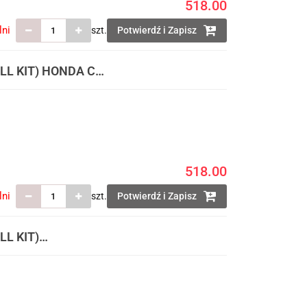
518.00
lni
szt.
Potwierdź i Zapisz
LL KIT) HONDA CRF
IA (8661900001) I
518.00
lni
szt.
Potwierdź i Zapisz
L KIT)
TAWIE TABLICA
MORTYZATOR