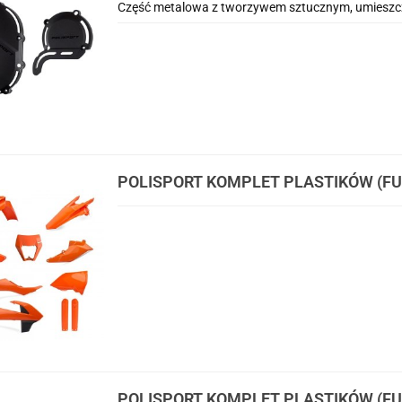
Część metalowa z tworzywem sztucznym, umieszczo
POLISPORT KOMPLET PLASTIKÓW (FUL
EXC/EXC-F TPI '17-'19 W ZESTAWIE 
(8666800002) I OSŁONY AMORTYZATO
POLISPORT KOMPLET PLASTIKÓW (FUL