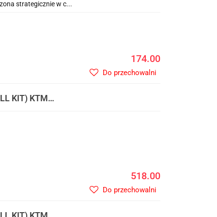
na strategicznie w c...
174.00
Do przechowalni
L KIT) KTM
OSŁONA LAMPY
RÓW (83
518.00
Do przechowalni
L KIT) KTM