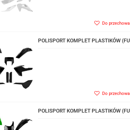
Do przechowa
POLISPORT KOMPLET PLASTIKÓW (FUL
HUSQVARNA TE/FE TPI '17-'19 W ZES
PRZEDNIA (8666900002) I OSŁONY 
Do przechowa
POLISPORT KOMPLET PLASTIKÓW (FU
KX 250F '13-'16 W ZESTAWIE TABLICA
(8659200003) I OSŁONY AMORTYZAR