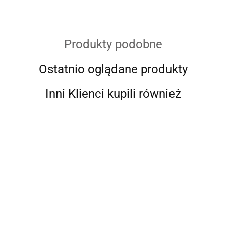
Produkty podobne
Ostatnio oglądane produkty
Inni Klienci kupili również
Givi
KAPPA
ACCEL BLOKADA
ACCEL BLOKADA
ACCEL BLOKADA
ACCEL