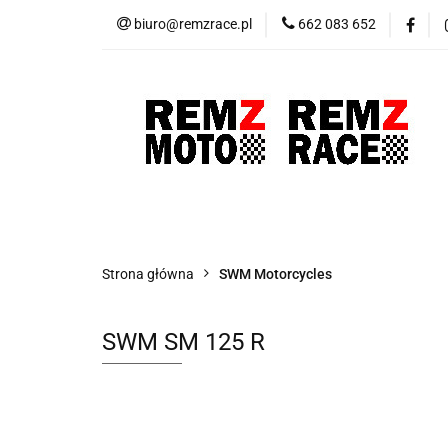
biuro@remzrace.pl
662 083 652
Motocykle RemZ M
Promocje
Wypr
Motocykle RemZ Moto
Sklep RemZ Rac
Strona główna
SWM Motorcycles
SWM SM 125 R