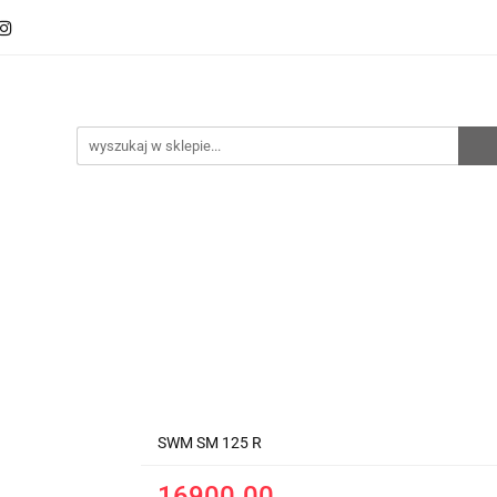
oto
Sklep RemZ Race
Serwis
Kategorie
zedaże
Zobacz
e
Serwis
Kategorie
Nowości
Promocje
SWM SM 125 R
16900.00