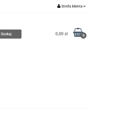
Strefa klienta
Nowości
Zaloguj się
Zarejestruj się
0,00 zł
Dodaj zgłoszenie
0
Wyprzedaże
Zobacz